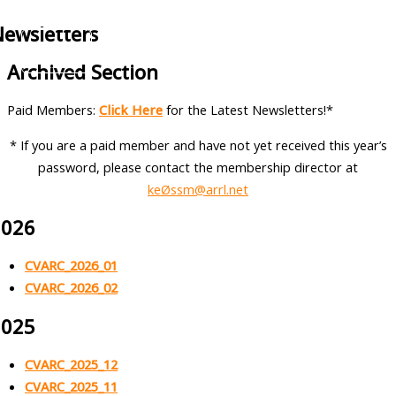
CVARC
Skip
ewsletters
to
content
Archived Section
Paid Members:
Click Here
for the Latest Newsletters!*
* If you are a paid member and have not yet received this year’s
password, please contact the membership director at
keØssm@arrl.net
2026
CVARC_2026_01
CVARC_2026_02
2025
CVARC_2025_12
CVARC_2025_11